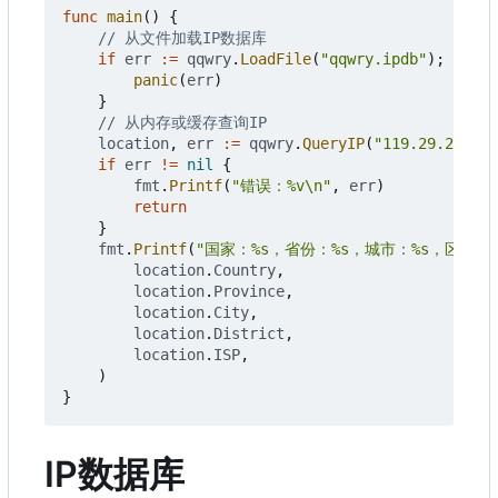
func
main
()
{
// 从文件加载IP数据库
if
err
:=
qqwry
.
LoadFile
(
"qqwry.ipdb"
);
err
!
panic
(
err
)
}
// 从内存或缓存查询IP
location
,
err
:=
qqwry
.
QueryIP
(
"119.29.29.29"
if
err
!=
nil
{
fmt
.
Printf
(
"错误：%v\n"
,
err
)
return
}
fmt
.
Printf
(
"国家：%s，省份：%s，城市：%s，区县：%
location
.
Country
,
location
.
Province
,
location
.
City
,
location
.
District
,
location
.
ISP
,
)
}
IP数据库