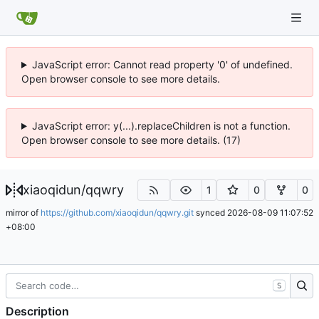
JavaScript error: Cannot read property '0' of undefined.
Open browser console to see more details.
JavaScript error: y(...).replaceChildren is not a function.
Open browser console to see more details. (17)
xiaoqidun
/
qqwry
1
0
0
mirror of
https://github.com/xiaoqidun/qqwry.git
synced
2026-08-09 11:07:52
+08:00
S
Description