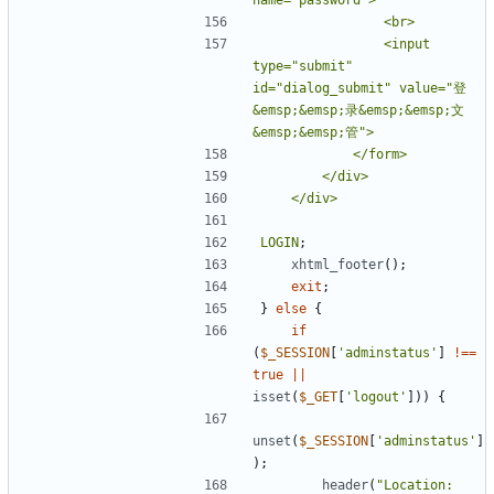
                <input 
type="submit" 
id="dialog_submit" value="登
&emsp;&emsp;录&emsp;&emsp;文
LOGIN
;
xhtml_footer
();
exit
;
}
else
{
if
(
$_SESSION
[
'adminstatus'
]
!==
true
||
isset
(
$_GET
[
'logout'
]))
{
unset
(
$_SESSION
[
'adminstatus'
]
);
header
(
"Location: 