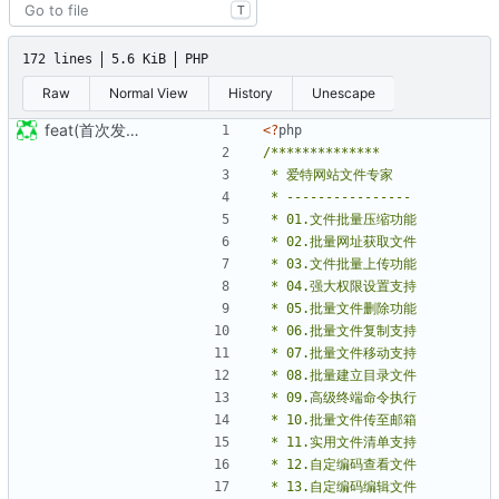
T
172 lines
5.6 KiB
PHP
Raw
Normal View
History
Unescape
feat(首次发布): 添加项目文件
<?
php