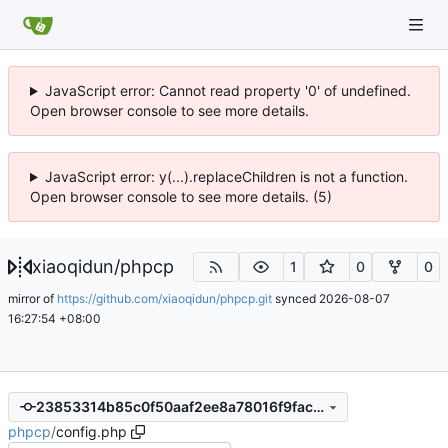
JavaScript error: Cannot read property '0' of undefined.
Open browser console to see more details.
JavaScript error: y(...).replaceChildren is not a function.
Open browser console to see more details. (5)
xiaoqidun
/
phpcp
1
0
0
mirror of
https://github.com/xiaoqidun/phpcp.git
synced
2026-08-07
16:27:54 +08:00
23853314b85c0f50aaf2ee8a78016f9fac4bf5db
phpcp
/
config.php