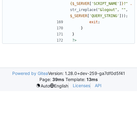
{
$_SERVER
[
'SCRIPT_NAME'
]
}
?"
.
str_ireplace
(
"&logout"
,
""
,
$_SERVER
[
'QUERY_STRING'
]));
exit
;
}
}
?>
Powered by Gitea
Version: 1.28.0+dev-259-ga7df0d5f41
Page:
39ms
Template:
13ms
Licenses
API
Auto
English