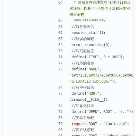
 * 然后文件管理器的rar和7za解压
选项就可以用了,当然也可以解压带密
 **************/
session_start
();
error_reporting
(
0
);
define
(
"TIME"
,
8
*
3600
);
define
(
"NAME"
,
"&#x7231;&#x7279;&#x6587;&#x4E
F6;&#x4E13;&#x5BB6;"
);
define
(
"ROOT"
,
dirname
(
__FILE__
));
define
(
"OPEN"
,
ROOT
.
"/.."
);
require
ROOT
.
"/auto.php"
;
require
ROOT
.
"/admin.php"
;