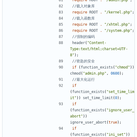
require
ROOT
.
"/kernel.php"
;
require
ROOT
.
"/xhtml.php"
;
require
ROOT
.
"/system.php"
;
header
(
"Content-
Type:text/html;charset=UTF-
8"
);
if
(
function_exists
(
"chmod"
))
chmod
(
"admin.php"
,
0600
);
if
(
function_exists
(
"set_time_lim
it"
))
set_time_limit
(
0
);
if
(
function_exists
(
"ignore_user_
abort"
))
ignore_user_abort
(
true
);
if
(
function_exists
(
"ini_set"
))