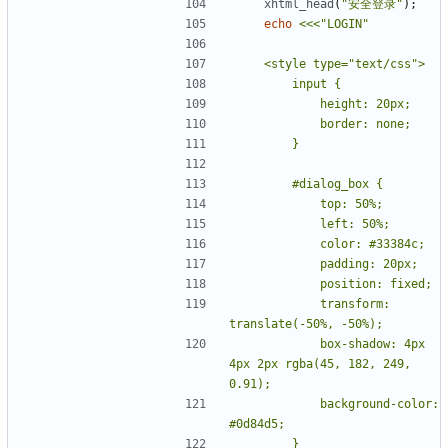
xhtml_head
(
"安全登录"
);
echo
<<<"
LOGIN
            transform: 
            box-shadow: 4px 
4px 2px rgba(45, 182, 249, 
            background-color: 