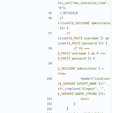
ini_set
(
"max_execution_time"
,
"0"
);
if
(
!
isset
(
$_SESSION
[
'adminstatus
'
]))
{
if
(
isset
(
$_POST
[
'username'
])
&&
isset
(
$_POST
[
'password'
]))
{
if
(
U
===
$_POST
[
'username'
]
&&
P
===
$_POST
[
'password'
])
{
$_SESSION
[
'adminstatus'
]
=
true
;
header
(
"Location: 
{
$_SERVER
[
'SCRIPT_NAME'
]
}
?"
.
str_ireplace
(
"&logout"
,
""
,
$_SERVER
[
'QUERY_STRING'
]));
exit
;
}
}