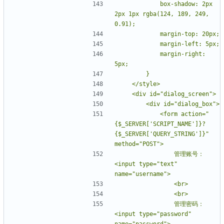
            box-shadow: 2px 
2px 1px rgba(124, 189, 249, 
            margin-right: 
            <form action="
{$_SERVER['SCRIPT_NAME']}?
{$_SERVER['QUERY_STRING']}" 
                管理账号：
<input type="text" 
                管理密码：
<input type="password" 