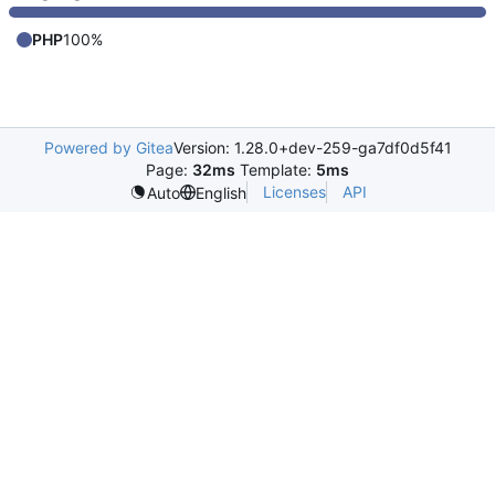
PHP
100%
Powered by Gitea
Version: 1.28.0+dev-259-ga7df0d5f41
Page:
32ms
Template:
5ms
Licenses
API
Auto
English