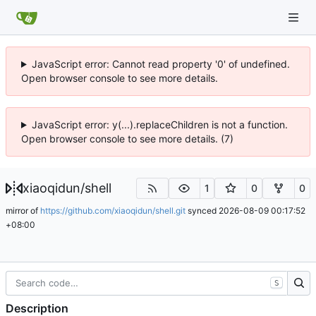
JavaScript error: Cannot read property '0' of undefined.
Open browser console to see more details.
JavaScript error: y(...).replaceChildren is not a function.
Open browser console to see more details. (7)
xiaoqidun
/
shell
1
0
0
mirror of
https://github.com/xiaoqidun/shell.git
synced
2026-08-09 00:17:52
+08:00
S
Description