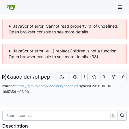
JavaScript error: Cannot read property '0' of undefined.
Open browser console to see more details.
JavaScript error: y(...).replaceChildren is not a function.
Open browser console to see more details. (38)
xiaoqidun
/
phpcp
1
0
0
mirror of
https://github.com/xiaoqidun/phpcp.git
synced
2026-08-08
16:57:54 +08:00
S
Description