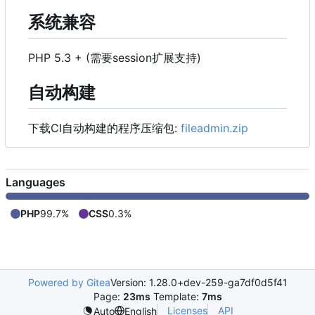
系统兼容
PHP 5.3 + (需要session扩展支持)
自动构建
下载CI自动构建的程序压缩包:
fileadmin.zip
Languages
PHP
99.7%
CSS
0.3%
Powered by Gitea
Version: 1.28.0+dev-259-ga7df0d5f41
Page:
23ms
Template:
7ms
Licenses
API
Auto
English