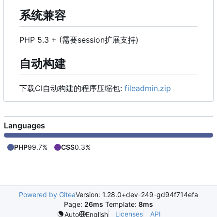
系统兼容
PHP 5.3 + (需要session扩展支持)
自动构建
下载CI自动构建的程序压缩包:
fileadmin.zip
Languages
PHP
99.7%
CSS
0.3%
Powered by Gitea
Version: 1.28.0+dev-249-gd94f714efa
Page:
26ms
Template:
8ms
Licenses
API
Auto
English