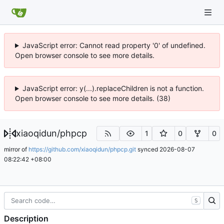
JavaScript error: Cannot read property '0' of undefined.
Open browser console to see more details.
JavaScript error: y(...).replaceChildren is not a function.
Open browser console to see more details. (38)
xiaoqidun
/
phpcp
1
0
0
mirror of
https://github.com/xiaoqidun/phpcp.git
synced
2026-08-07
08:22:42 +08:00
S
Description